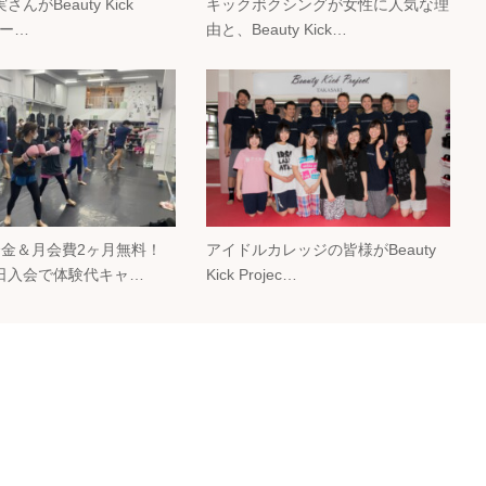
んがBeauty Kick
キックボクシングが女性に人気な理
 パー…
由と、Beauty Kick…
会金＆月会費2ヶ月無料！
アイドルカレッジの皆様がBeauty
日入会で体験代キャ…
Kick Projec…