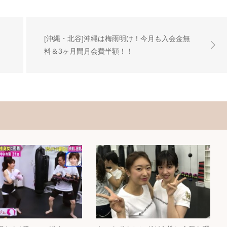
[沖縄・北谷]沖縄は梅雨明け！今月も入会金無
料＆3ヶ月間月会費半額！！