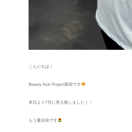
こんにちは！
Beauty Kick Project新宿です
本日より7月に突入致しました！！
もう夏目前です