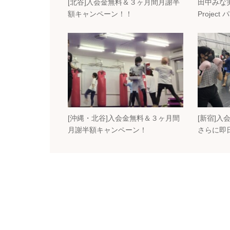
[北谷]入会金無料＆３ヶ月間月謝半
田中みな実さ
額キャンペーン！！
Project
[沖縄・北谷]入会金無料＆３ヶ月間
[新宿]入
月謝半額キャンペーン！
さらに即