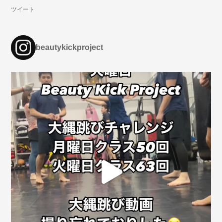
ツイート
beautykickproject