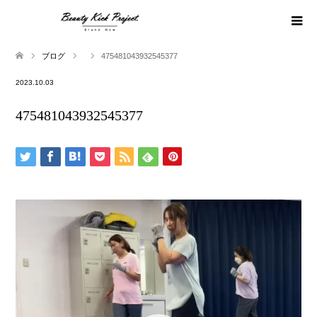
ブログ
475481043932545377
2023.10.03
475481043932545377
動
画
プ
レ
ー
ヤ
ー