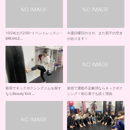
10/24(土)12:00~イベントレッスン・
今週日曜日のヨガ、まだ若干の空き
BREAKLE…
があります！
新宿でキックボクシングジムを探す
新宿で運動不足解消ならキックボク
ならBeauty Kick …
シング！初心者でも続く理由